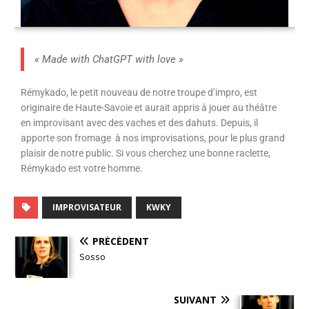
« Made with ChatGPT with love »
Rémykado, le petit nouveau de notre troupe d’impro, est
originaire de Haute-Savoie et aurait appris à jouer au théâtre
en improvisant avec des vaches et des dahuts. Depuis, il
apporte son fromage à nos improvisations, pour le plus grand
plaisir de notre public. Si vous cherchez une bonne raclette,
Rémykado est votre homme.
IMPROVISATEUR
KWKY
PRÉCÉDENT
Sosso
SUIVANT